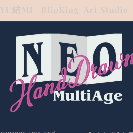
結
YU
MI +BlipKing Art Studio