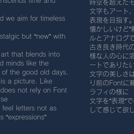
anscends time and
時空を超えた
文字もアート
nd we aim for timeless
表現を目指す
懐かしいけど”
talgic but “new” with
ルとアナログ
古き良き時代
art that blends into
様な人の心に
d minds like the
ートでありた
s of the good old days.
文字の美しさ
is a picture. Like
り前のFont
does not rely on Font
ラフィの様に
rse
文字を”表現”で
feel letters not as
して感じて欲
as “expressions”