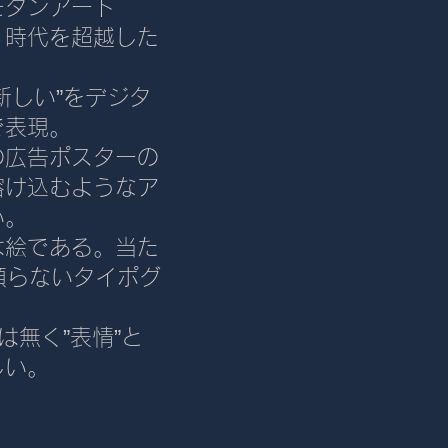
モダンアート
、時代を超越した
。
新しい”をデジタ
で表現。
の広告ポスターの
溶け込むようなア
い。
は絵である。当た
に頼らないタイポグ
は無く”表情”と
しい。