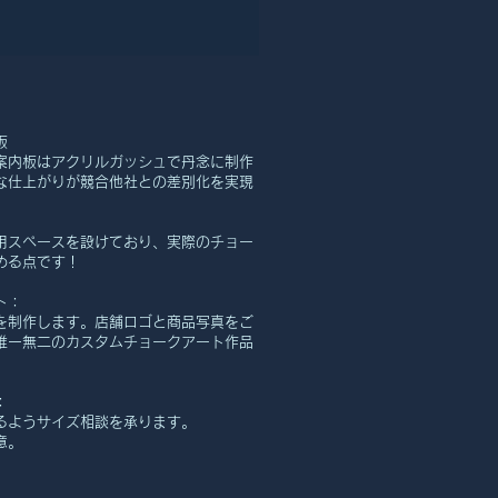
板
案内板はアクリルガッシュで丹念に制作
な仕上がりが競合他社との差別化を実現
用スペースを設けており、実際のチョー
める点です！
ト：
を制作します。店舗ロゴと商品写真をご
唯一無二のカスタムチョークアート作品
：
るようサイズ相談を承ります。
意。
。