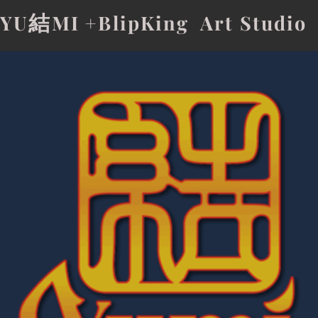
結
YU
MI +BlipKing Art Studio