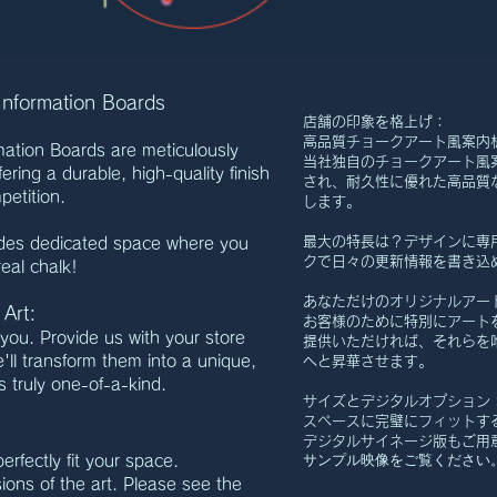
 Information Boards
店舗の印象を格上げ：
高品質チョークアート風案内
mation Boards are meticulously
当社独自のチョークアート風
ering a durable, high-quality finish
され、耐久性に優れた高品質
petition.
します。
最大の特長は？デザインに専
ides dedicated space where you
クで日々の更新情報を書き込
real chalk!
あなただけのオリジナルアー
Art:
お客様のために特別にアート
r you. Provide us with your store
提供いただければ、それらを
ll transform them into a unique,
へと昇華させます。
s truly one-of-a-kind.
サイズとデジタルオプション
スペースに完璧にフィットす
デジタルサイネージ版もご用
サンプル映像をご覧ください
erfectly fit your space.
sions of the art. Please see the