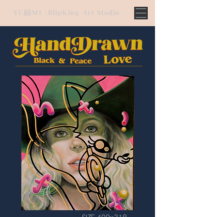
結
YU
MI +BlipKing Art Studio