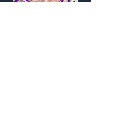
SIZE 409×318