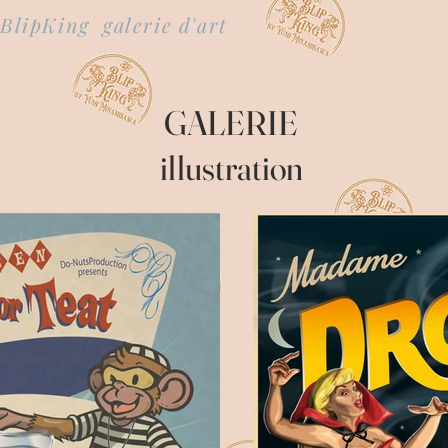
BlipKing galerie d'art
GALERIE
illustration